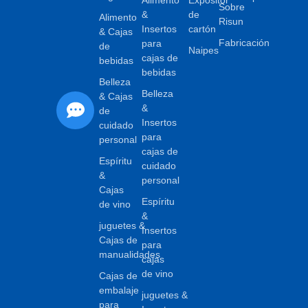
Alimento
Expositor
Sobre
&
de
Alimento
Risun
Insertos
cartón
& Cajas
Fabricación
para
de
Naipes
cajas de
bebidas
bebidas
Belleza
Belleza
& Cajas
&
de
Insertos
cuidado
para
personal
cajas de
Espíritu
cuidado
&
personal
Cajas
Espíritu
de vino
&
juguetes &
Insertos
Cajas de
para
manualidades
cajas
de vino
Cajas de
embalaje
juguetes &
para