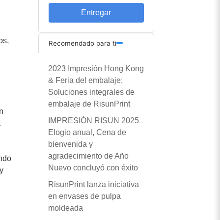
Entregar
os,
Recomendado para ti
2023 Impresión Hong Kong
& Feria del embalaje:
Soluciones integrales de
embalaje de RisunPrint
ón
IMPRESIÓN RISUN 2025
a
Elogio anual, Cena de
bienvenida y
agradecimiento de Año
endo
Nuevo concluyó con éxito
 y
RisunPrint lanza iniciativa
en envases de pulpa
moldeada