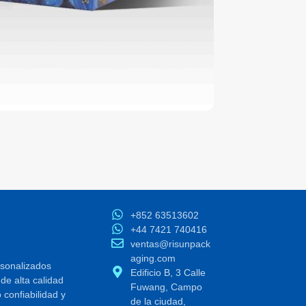
+852 63513602
+44 7421 740416
ventas@risunpack
aging.com
rsonalizados
Edificio B, 3 Calle
de alta calidad
Fuwang, Campo
confiabilidad y
de la ciudad,