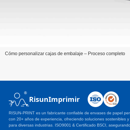
Cómo personalizar cajas de embalaje – Proceso completo
RisunImprimir
RISUN-PRINT es un fabricante confiable de envases de papel pe
con 20+ años de experiencia, ofreciendo soluciones sostenibles y 
para diversas industrias. ISO9001 & Certificado BSCI, asegurando 