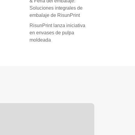
& Feria del embalaje:
Soluciones integrales de
embalaje de RisunPrint
RisunPrint lanza iniciativa
en envases de pulpa
moldeada