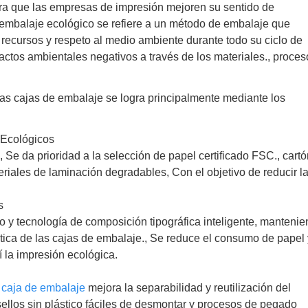
ara que las empresas de impresión mejoren su sentido de
l embalaje ecológico se refiere a un método de embalaje que
recursos y respeto al medio ambiente durante todo su ciclo de
actos ambientales negativos a través de los materiales., proces
 las cajas de embalaje se logra principalmente mediante los
 Ecológicos
e
, Se da prioridad a la selección de papel certificado FSC., cart
teriales de laminación degradables, Con el objetivo de reducir l
s
ano y tecnología de composición tipográfica inteligente, manteni
tética de las cajas de embalaje., Se reduce el consumo de papel
í la impresión ecológica.
 caja de embalaje
mejora la separabilidad y reutilización del
sellos sin plástico fáciles de desmontar y procesos de pegado